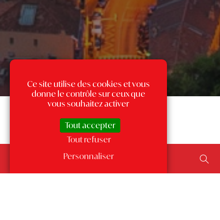
Ce site utilise des cookies et vous
donne le contrôle sur ceux que
vous souhaitez activer
Tout accepter
Tout refuser
Rechercher un bien...
Personnaliser
ajouter un type de transaction, un budget, une surface…
Les annonces par quartier
à Monaco