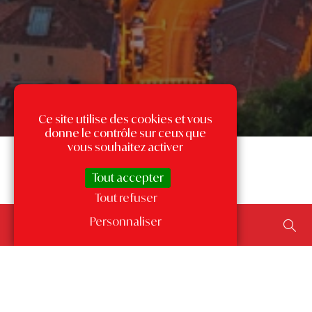
Ce site utilise des cookies et vous
donne le contrôle sur ceux que
vous souhaitez activer
Tout accepter
Tout refuser
Rechercher un bien...
Personnaliser
ajouter un type de transaction, un budget, une surface…
Les annonces par quartier
à Monaco