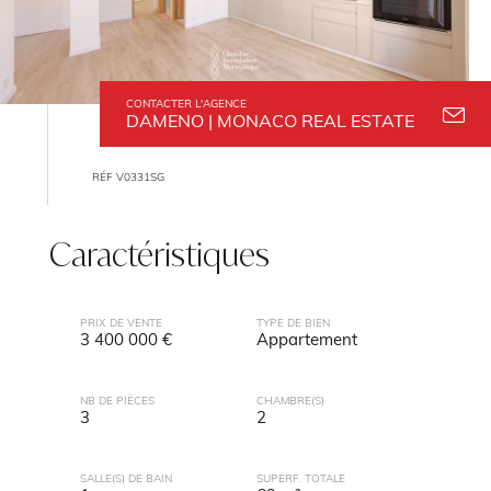
CONTACTER L'AGENCE
DAMENO | MONACO REAL ESTATE
RÉF V0331SG
Caractéristiques
PRIX DE VENTE
TYPE DE BIEN
3 400 000 €
Appartement
NB DE PIÈCES
CHAMBRE(S)
3
2
SALLE(S) DE BAIN
SUPERF. TOTALE