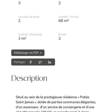
3
2
SALLE(S) DE BAIN
SUPERF. TOTALE
2
68 m²
SUPERF. TERRASSE
ÉTAGE
3 m²
2
Télécharger en PDF
Partager
Description
Situé au sein de la prestigieuse résidence « Palais
Saint James », dotée de parties communes élégantes,
d'un ascenseur, d'un service de conciergerie et d'une
sécurité assurée 24h/24, ce superbe pied-à-terre