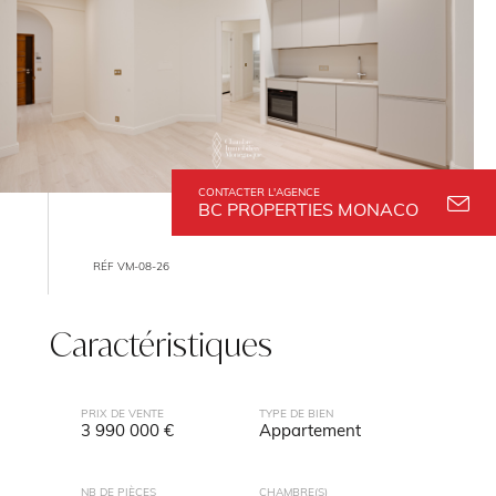
CONTACTER L'AGENCE
BC PROPERTIES MONACO
RÉF VM-08-26
Caractéristiques
PRIX DE VENTE
TYPE DE BIEN
3 990 000 €
Appartement
NB DE PIÈCES
CHAMBRE(S)