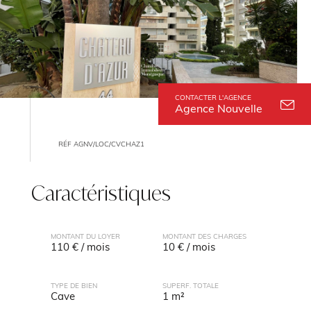
CONTACTER L'AGENCE
Agence Nouvelle
RÉF AGNV/LOC/CVCHAZ1
Caractéristiques
MONTANT DU LOYER
MONTANT DES CHARGES
110 € / mois
10 € / mois
TYPE DE BIEN
SUPERF. TOTALE
Cave
1 m²