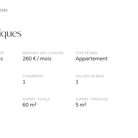
0282
tiques
ER
MONTANT DES CHARGES
TYPE DE BIEN
is
260 € / mois
Appartement
CHAMBRE(S)
SALLE(S) DE BAIN
1
1
SUPERF. TOTALE
SUPERF. TERRASSE
60 m²
5 m²