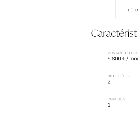
RÉF L
Caractéris
MONTANT DU LOY
5 800 € / mo
NB DE PIÈCES
2
PARKING(S)
1