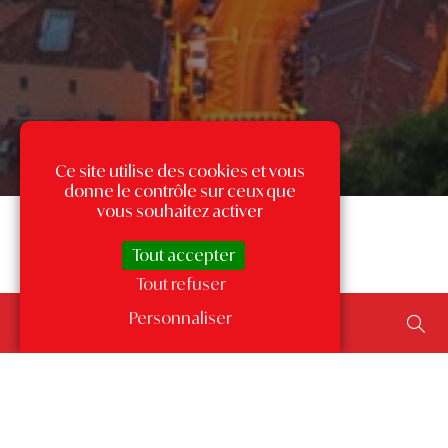
Ce site utilise des cookies et vous
donne le contrôle sur ceux que
vous souhaitez activer
Tout accepter
Tout refuser
Rechercher un bien...
Personnaliser
ajouter un type de transaction, un budget, une surface…
Les annonces par quartier
à Monaco