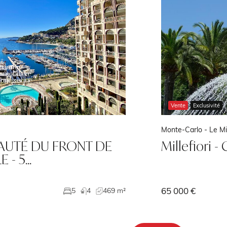
Vente
Exclusivité
Monte-Carlo -
Le Mil
AUTÉ DU FRONT DE
Millefiori -
E - 5…
65 000 €
5
4
469 m²