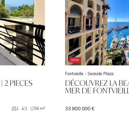
Vente
Fontvieille -
Seaside Plaza
| 2 PIECES
DÉCOUVREZ LA BE
MER DE FONTVIEILL
33 800 000 €
1
1
56 m²