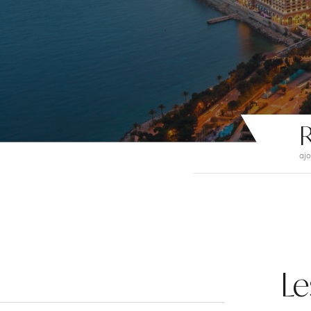
R
ajo
Le