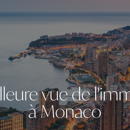
lleure vue de l'imm
à Monaco