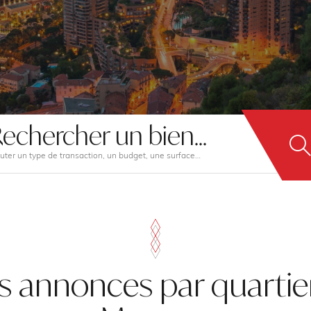
echercher un bien...
uter un type de transaction, un budget, une surface…
s annonces par quartie