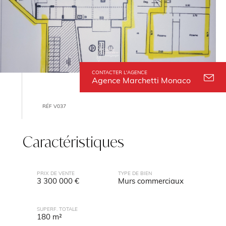
CONTACTER L'AGENCE
Agence Marchetti Monaco
RÉF V037
Caractéristiques
PRIX DE VENTE
TYPE DE BIEN
3 300 000 €
Murs commerciaux
SUPERF. TOTALE
180 m²