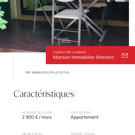
CONTACTER L'AGENCE
Marsan Immobilier Monaco
RÉF MIMBEVERLYPALACESTUD
Caractéristiques
MONTANT DU LOYER
TYPE DE BIEN
2 900 € / mois
Appartement
NB DE PIÈCES
SUPERF. TOTALE