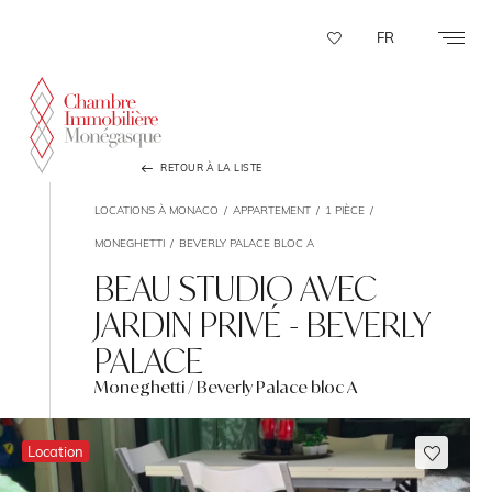
Panneau de gestion des cookies
FR
RETOUR À LA LISTE
LOCATIONS À MONACO
APPARTEMENT
1 PIÈCE
MONEGHETTI
BEVERLY PALACE BLOC A
BEAU STUDIO AVEC
JARDIN PRIVÉ - BEVERLY
PALACE
Moneghetti / Beverly Palace bloc A
Location