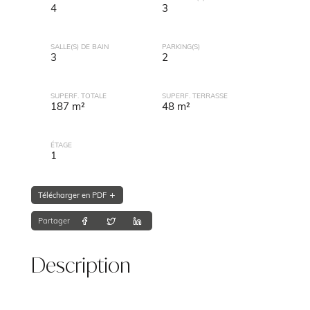
4
3
SALLE(S) DE BAIN
PARKING(S)
3
2
SUPERF. TOTALE
SUPERF. TERRASSE
187 m²
48 m²
ÉTAGE
1
Télécharger en PDF
Partager
Description