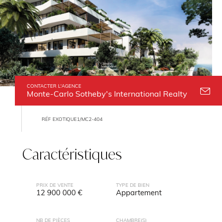
CONTACTER L'AGENCE
Monte-Carlo Sotheby's International Realty
RÉF EXOTIQUE1/MC2-404
Caractéristiques
PRIX DE VENTE
TYPE DE BIEN
12 900 000 €
Appartement
NB DE PIÈCES
CHAMBRE(S)