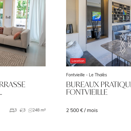
Location
Exclusivité
La Rousse - Saint Roman -
Auteui
UER À
Résidence Auteuil
25 000 € / mois
20 m²