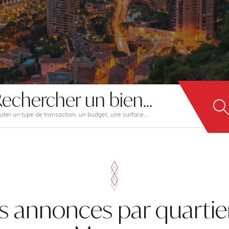
echercher un bien...
uter un type de transaction, un budget, une surface…
s annonces par quartie