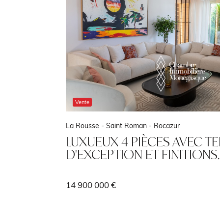
Location
Fontvieille -
Le Thalès
BUREAUX PRATIQUES À LO
FONTVIEILLE
2 500 € / mois
248 m²