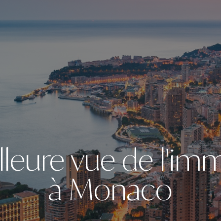
lleure vue de l'imm
à Monaco