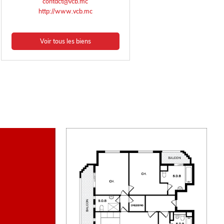
contact@vcb.mc
http://www.vcb.mc
Voir tous les biens