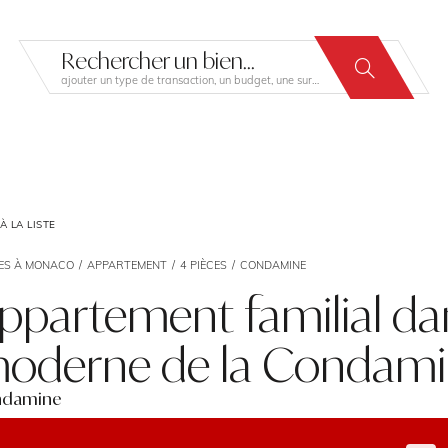
Rechercher un bien...
ajouter un type de transaction, un budget, une surface…
 LA LISTE
ES À MONACO
APPARTEMENT
4 PIÈCES
CONDAMINE
ppartement familial d
oderne de la Condam
ndamine