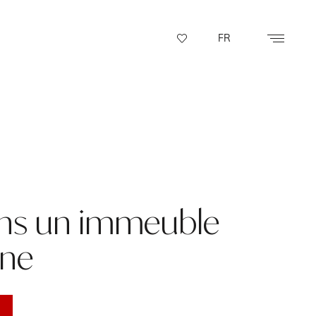
FR
ans un immeuble
ine