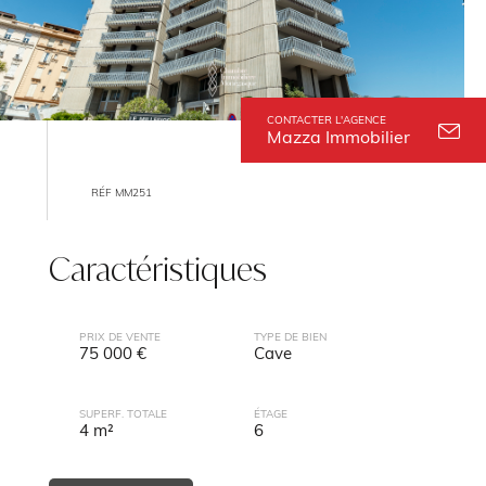
CONTACTER L'AGENCE
Mazza Immobilier
RÉF MM251
Caractéristiques
PRIX DE VENTE
TYPE DE BIEN
75 000 €
Cave
SUPERF. TOTALE
ÉTAGE
4 m²
6