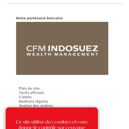
Notre partenaire bancaire
Plan du site
Tarifs officiels
Crédits
Mentions légales
Gestion des cookies
Ce site utilise des cookies et vous
Chambre Immobilière Monégasque
Tour Odéon
donne le contrôle sur ceux que