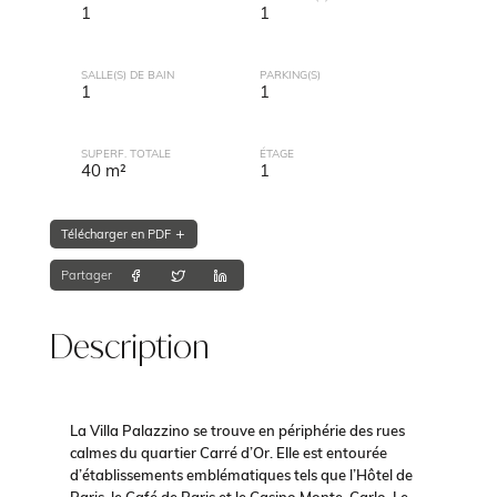
1
1
SALLE(S) DE BAIN
PARKING(S)
1
1
SUPERF. TOTALE
ÉTAGE
40 m²
1
Télécharger en PDF
Partager
Description
La Villa Palazzino se trouve en périphérie des rues
calmes du quartier Carré d’Or. Elle est entourée
d’établissements emblématiques tels que l’Hôtel de
Paris, le Café de Paris et le Casino Monte-Carlo. Le