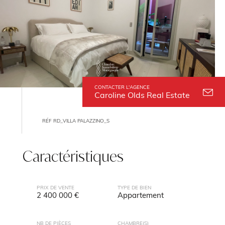
CONTACTER L'AGENCE
Caroline Olds Real Estate
RÉF RD_VILLA PALAZZINO_S
Caractéristiques
PRIX DE VENTE
TYPE DE BIEN
2 400 000 €
Appartement
NB DE PIÈCES
CHAMBRE(S)