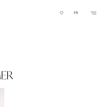
FR
MER