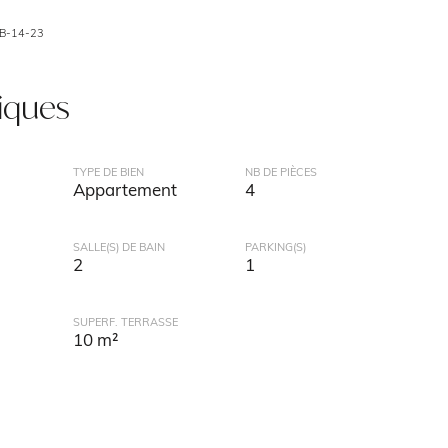
B-14-23
tiques
TYPE DE BIEN
NB DE PIÈCES
Appartement
4
SALLE(S) DE BAIN
PARKING(S)
2
1
SUPERF. TERRASSE
10 m²