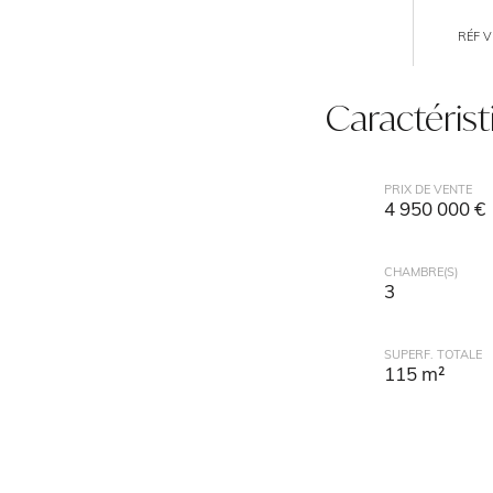
RÉF V
Caractéris
PRIX DE VENTE
4 950 000 €
CHAMBRE(S)
3
SUPERF. TOTALE
115 m²