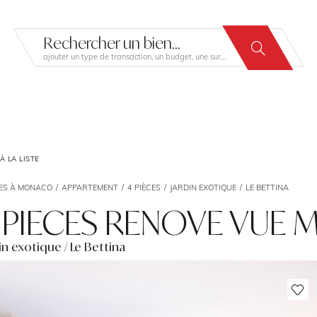
Rechercher un bien...
ajouter un type de transaction, un budget, une surface…
 LA LISTE
ES À MONACO
APPARTEMENT
4 PIÈCES
JARDIN EXOTIQUE
LE BETTINA
 PIECES RENOVE VUE 
in exotique / Le Bettina