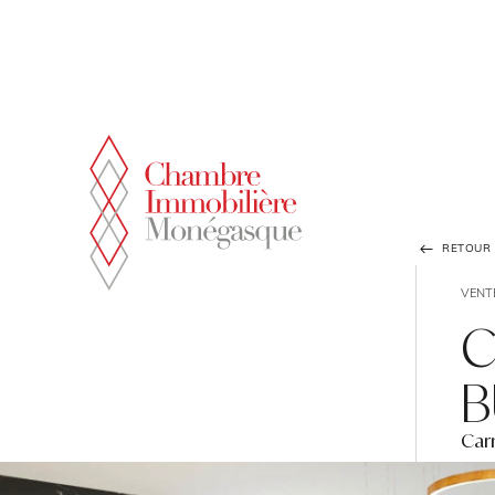
Panneau de gestion des cookies
RETOUR À
VENT
C
B
Car