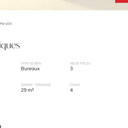
VPM-004
tiques
TYPE DE BIEN
NB DE PIÈCES
Bureaux
3
SUPERF. TERRASSE
ÉTAGE
29 m²
4
n