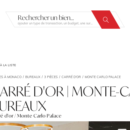
Rechercher un bien...
ajouter un type de transaction, un budget, une surface…
 LA LISTE
ES À MONACO
BUREAUX
3 PIÈCES
CARRÉ D'OR
MONTE CARLO PALACE
ARRÉ D'OR | MONTE-C
UREAUX
ré d'or / Monte Carlo Palace