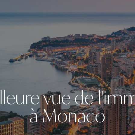
lleure vue de l'imm
à Monaco