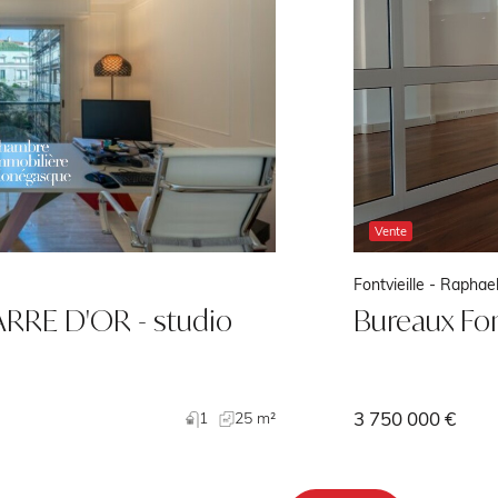
Vente
Fontvieille -
Raphae
RRE D'OR - studio
Bureaux Fon
3 750 000 €
1
25 m²