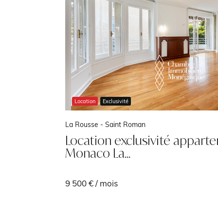
Location
Exclusivité
La Rousse - Saint Roman
it F1
Location exclusivité appart
Monaco La…
9 500 € / mois
290 m²