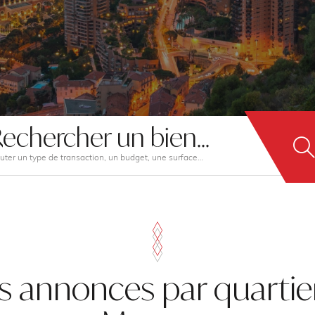
echercher un bien...
uter un type de transaction, un budget, une surface…
s annonces par quartie