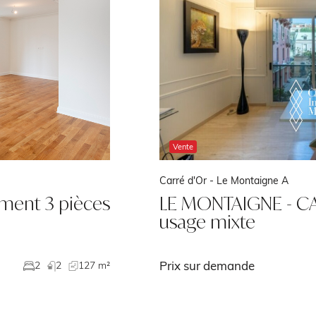
Vente
Carré d'Or -
Le Montaigne A
ement 3 pièces
LE MONTAIGNE - CA
usage mixte
Prix sur demande
2
2
127 m²