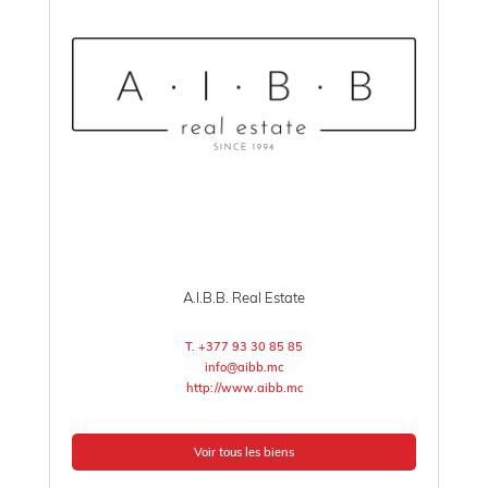
A.I.B.B. Real Estate
T. +377 93 30 85 85
info@aibb.mc
http://www.aibb.mc
Voir tous les biens