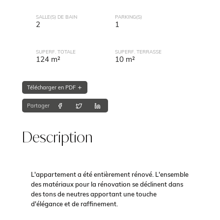
SALLE(S) DE BAIN
PARKING(S)
2
1
SUPERF. TOTALE
SUPERF. TERRASSE
124 m²
10 m²
Télécharger en PDF
Partager
Description
L'appartement a été entièrement rénové. L'ensemble
des matériaux pour la rénovation se déclinent dans
des tons de neutres apportant une touche
d'élégance et de raffinement.