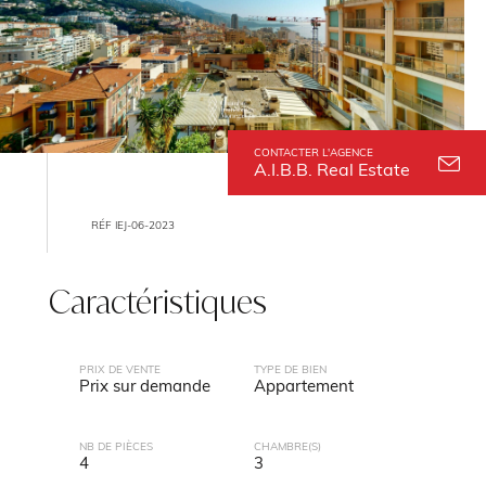
CONTACTER L'AGENCE
A.I.B.B. Real Estate
RÉF IEJ-06-2023
Caractéristiques
PRIX DE VENTE
TYPE DE BIEN
Prix sur demande
Appartement
NB DE PIÈCES
CHAMBRE(S)
4
3