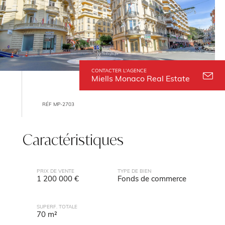
CONTACTER L'AGENCE
Miells Monaco Real Estate
RÉF MP-2703
Caractéristiques
PRIX DE VENTE
TYPE DE BIEN
1 200 000 €
Fonds de commerce
SUPERF. TOTALE
70 m²