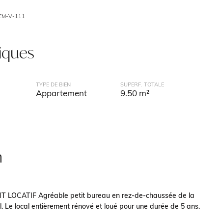
EM-V-111
tiques
TYPE DE BIEN
SUPERF. TOTALE
Appartement
9.50 m²
n
 LOCATIF Agréable petit bureau en rez-de-chaussée de la
l. Le local entièrement rénové et loué pour une durée de 5 ans.