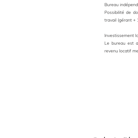
Bureau indépenda
Possibilité de d
travail (gérant +
Investissement loc
Le bureau est a
revenu locatif m