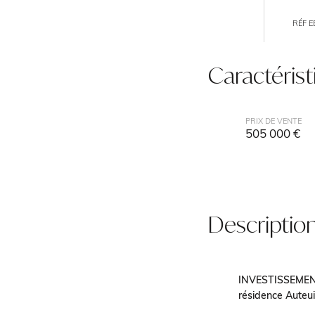
RÉF E
Caractéris
PRIX DE VENTE
505 000 €
Descriptio
INVESTISSEMENT
résidence Auteui