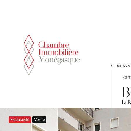
Panneau de gestion des cookies
RETOUR À
VENT
B
La 
Exclusivité
Vente