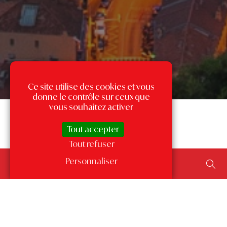
Ce site utilise des cookies et vous
donne le contrôle sur ceux que
vous souhaitez activer
Tout accepter
Tout refuser
Rechercher un bien...
Personnaliser
ajouter un type de transaction, un budget, une surface…
Les annonces par quartier
à Monaco