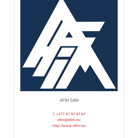
AFIM SAM
T. +377 97 97 87 87
afim@afim.mc
http://www.afim.mc