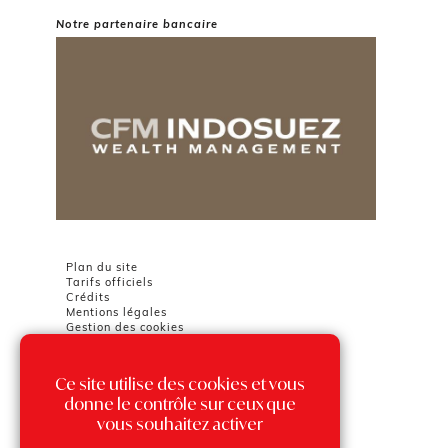
Notre partenaire bancaire
Plan du site
Tarifs officiels
Crédits
Mentions légales
Gestion des cookies
Ce site utilise des cookies et vous
Chambre Immobilière Monégasque
Tour Odéon
donne le contrôle sur ceux que
36 avenue de l'Annonciade
vous souhaitez activer
98000 MONACO