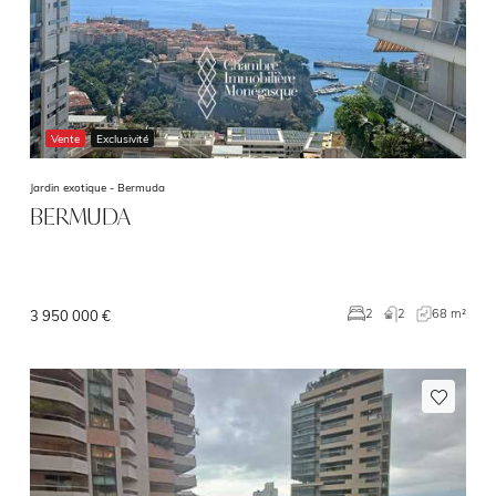
Vente
Exclusivité
Jardin exotique -
Bermuda
BERMUDA
2
68 m²
2
3 950 000 €