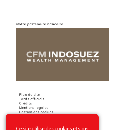
Notre partenaire bancaire
Plan du site
Tarifs officiels
Crédits
Mentions légales
Gestion des cookies
Ce site utilise des cookies et vous
Chambre Immobilière Monégasque