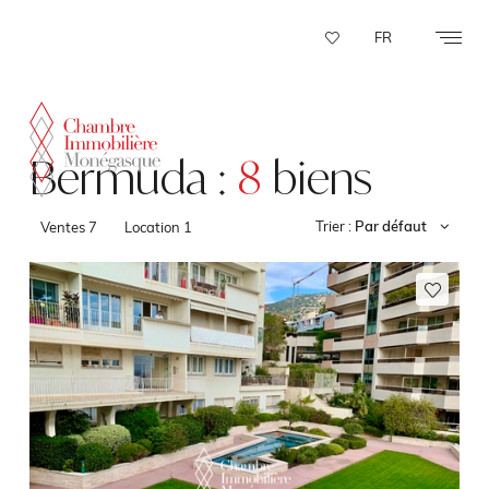
Panneau de gestion des cookies
FR
Bermuda :
8
biens
Trier :
Par défaut
Ventes
7
Location
1