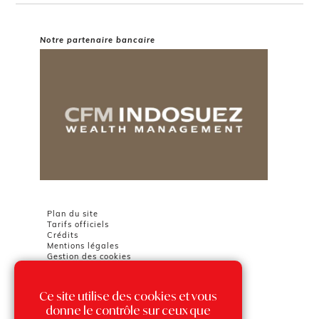
Notre partenaire bancaire
Plan du site
Tarifs officiels
Crédits
Mentions légales
Gestion des cookies
Ce site utilise des cookies et vous
Chambre Immobilière Monégasque
Tour Odéon
donne le contrôle sur ceux que
36 avenue de l'Annonciade