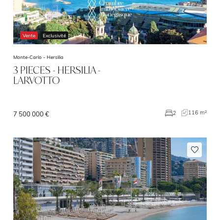
Vente
Exclusivité
Monte-Carlo -
Hersilia
3 PIECES - HERSILIA -
LARVOTTO
116 m²
2
7 500 000 €