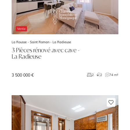
Vente
La Rousse - Saint Roman -
La Radieuse
3 Pièces rénové avec cave -
La Radieuse
3 500 000 €
²
2
2
74 m²