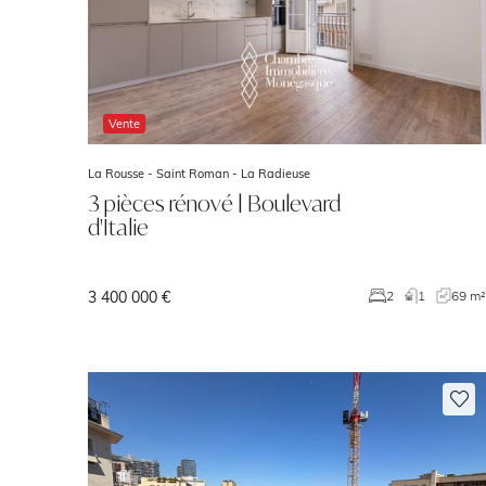
Vente
La Rousse - Saint Roman -
La Radieuse
3 pièces rénové | Boulevard
d'Italie
3 400 000 €
2
1
69 m