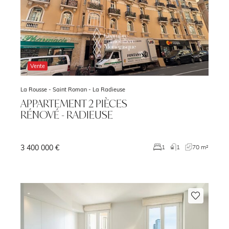
Vente
La Rousse - Saint Roman -
La Radieuse
APPARTEMENT 2 PIÈCES
RÉNOVÉ - RADIEUSE
3 400 000 €
²
1
1
70 m²