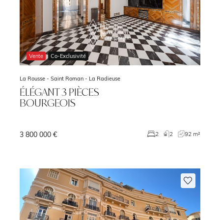
Vente
Co-Exclusivité
La Rousse - Saint Roman -
La Radieuse
ÉLÉGANT 3 PIÈCES
BOURGEOIS
3 800 000 €
²
2
2
92 m²