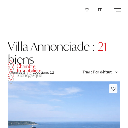
Panneau de gestion des cookies
FR
Villa Annonciade :
21
biens
Trier :
Par défaut
Ventes
9
Locations
12