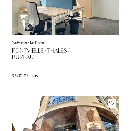
Fontvieille -
Le Thalès
FONTVIELLE / THALES /
BUREAU
3 500 € / mois
²