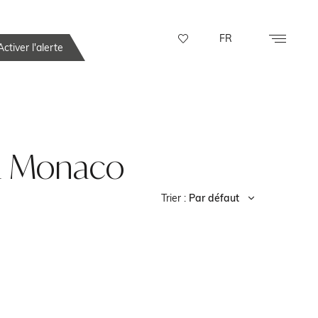
FR
ctiver l'alerte
e à Monaco
Trier :
Par défaut