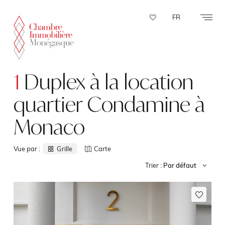
Panneau de gestion des cookies
FR
1
Duplex à la location
quartier Condamine à
Monaco
Vue par :
Grille
Carte
Trier :
Par défaut