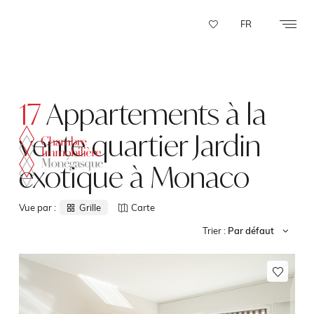
Panneau de gestion des cookies
FR
17
Appartements à la
vente quartier Jardin
exotique à Monaco
Vue par :
Grille
Carte
Trier :
Par défaut