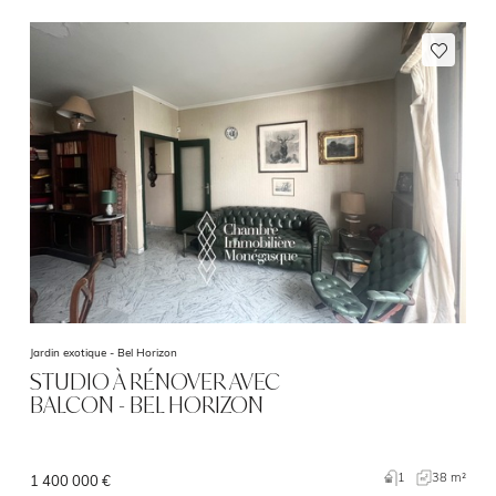
Jardin exotique -
Bel Horizon
STUDIO À RÉNOVER AVEC
BALCON - BEL HORIZON
1
38 m²
1 400 000 €