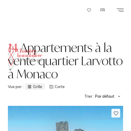
Panneau de gestion des cookies
FR
14
Appartements à la
vente quartier Larvotto
à Monaco
Vue par :
Grille
Carte
Trier :
Par défaut