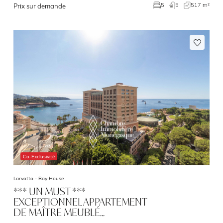
5
517 m²
5
Prix sur demande
Co-Exclusivité
Larvotto -
Bay House
*** UN MUST ***
EXCEPTIONNEL APPARTEMENT
DE MAÎTRE MEUBLÉ…