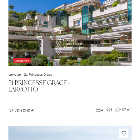
Exclusivité
Larvotto -
21 Princesse Grace
21 PRINCESSE GRACE -
LARVOTTO
4
437 m²
4
37 200 000 €