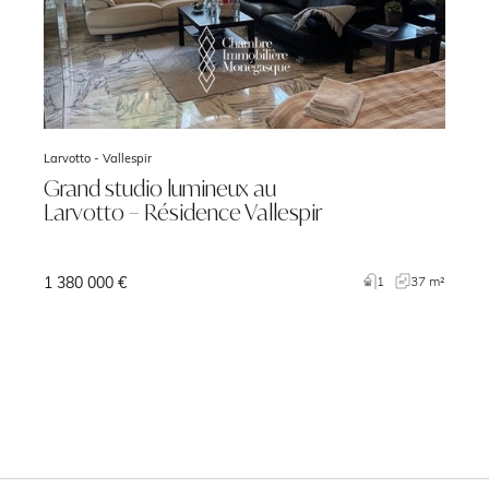
Larvotto -
Vallespir
Grand studio lumineux au
Larvotto – Résidence Vallespir
1 380 000 €
²
1
37 m²