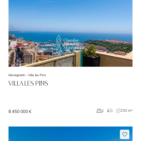
Moneghetti -
Villa les Pins
VILLA LES PINS
1
250 m²
2
8 450 000 €