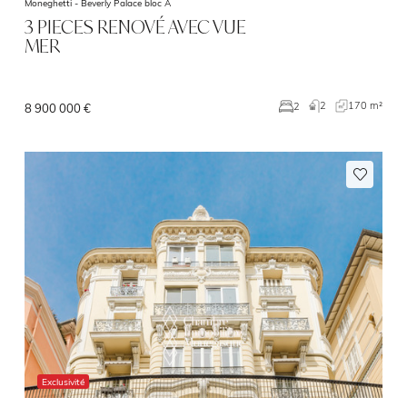
Moneghetti -
Beverly Palace bloc A
3 PIECES RENOVÉ AVEC VUE
MER
2
170 m²
2
8 900 000 €
Exclusivité