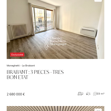
Exclusivité
Moneghetti -
Le Brabant
BRABANT : 3 PIECES - TRES
BON ETAT
1
69 m²
2
2 680 000 €