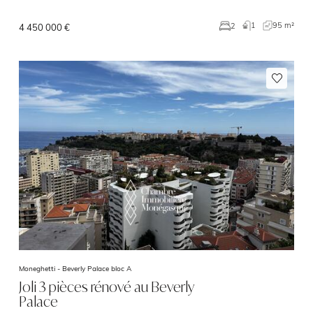
1
95 m²
2
4 450 000 €
Moneghetti -
Beverly Palace bloc A
Joli 3 pièces rénové au Beverly
Palace