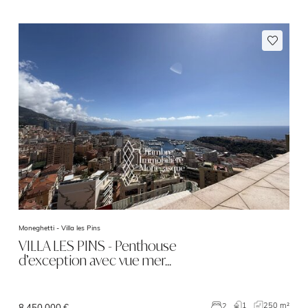
Moneghetti -
Villa les Pins
VILLA LES PINS - Penthouse
d’exception avec vue mer…
1
250 m²
2
8 450 000 €