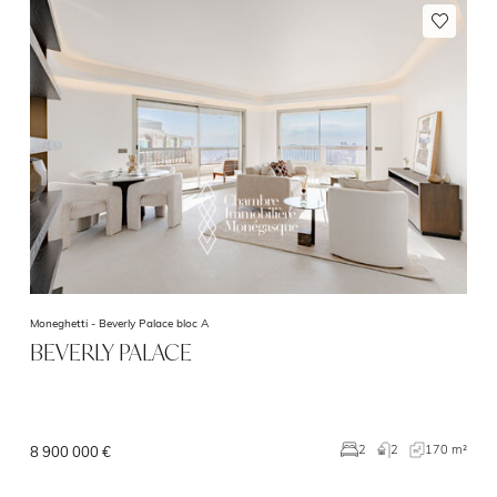
Moneghetti -
Beverly Palace bloc A
BEVERLY PALACE
2
170 m²
2
8 900 000 €