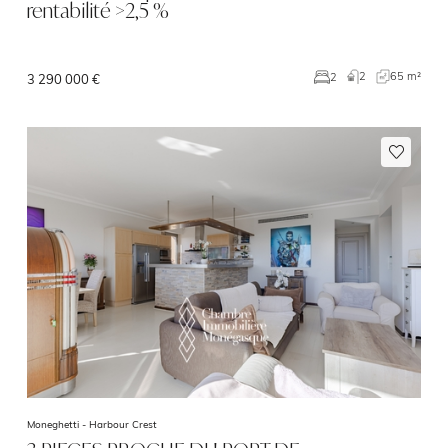
rentabilité >2,5 %
2
65 m²
2
3 290 000 €
Moneghetti -
Harbour Crest