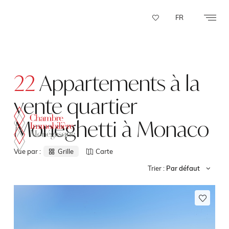
Panneau de gestion des cookies
FR
22
Appartements à la
vente quartier
Moneghetti à Monaco
Vue par :
Grille
Carte
Trier :
Par défaut