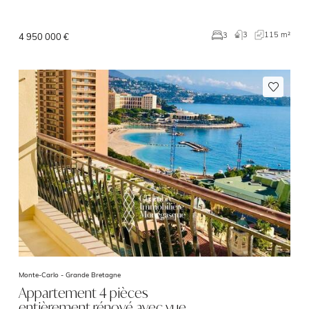
3
115 m²
3
4 950 000 €
Monte-Carlo -
Grande Bretagne
Appartement 4 pièces
entièrement rénové avec vue