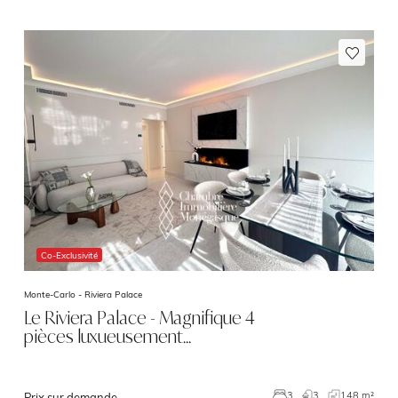
Co-Exclusivité
Monte-Carlo -
Riviera Palace
Le Riviera Palace - Magnifique 4
pièces luxueusement…
3
148 m²
3
Prix sur demande