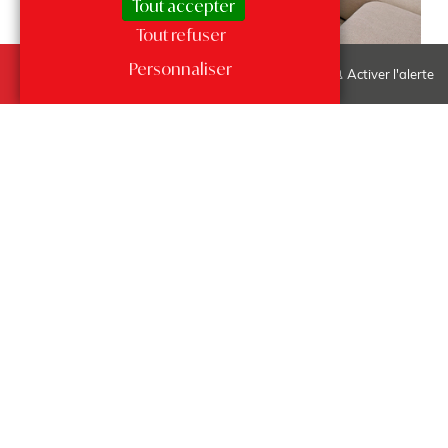
Tout accepter
Tout refuser
Modifier ma recherche...
Personnaliser
Activer l'alerte
Monte-Carlo -
Grande Bretagne
Ventes, Appartements, Monte-Carlo, 4 pièces
Superbe 4 pièces central
entièrement rénové avec…
2
128 m²
3
9 000 000 €