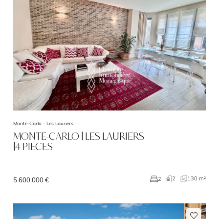
Monte-Carlo -
Les Lauriers
MONTE-CARLO | LES LAURIERS
|4 PIECES
2
130 m²
2
5 600 000 €