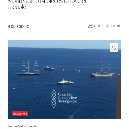
Monte-Carlo | 4 pièces rénové et
meublé
2
139 m²
3
9 000 000 €
Exclusivité
Monte-Carlo -
Hersilia