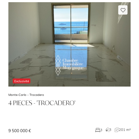
Exclusivité
Monte-Carlo -
Trocadero
4 PIECES - 'TROCADERO'
3
201 m²
3
9 500 000 €