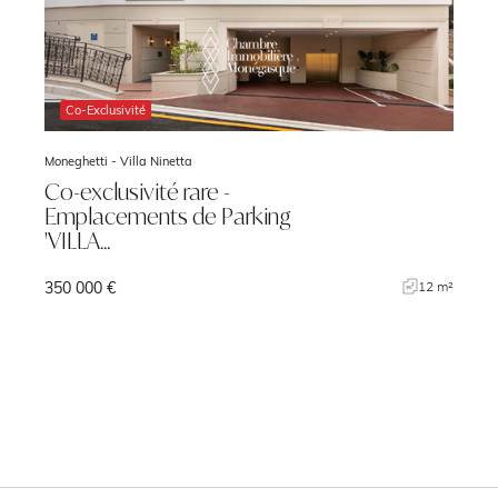
Co-Exclusivité
Moneghetti -
Villa Ninetta
Co-exclusivité rare -
Emplacements de Parking
'VILLA…
350 000 €
²
12 m²