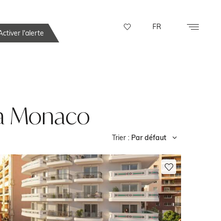
FR
ctiver l'alerte
 à Monaco
Trier :
Par défaut