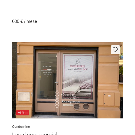
600 € / mese
q
Affitto
Condamine
Local commercial