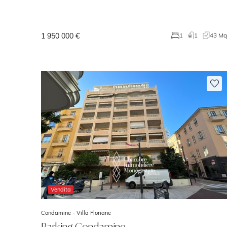
1 950 000 €
1
1
43 M
Vendita
Condamine -
Villa Floriane
Parking Condamine