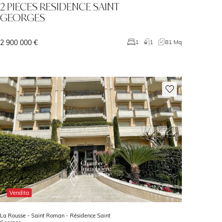
2 PIECES RESIDENCE SAINT
GEORGES
2 900 000 €
1
1
81 Mq
Vendita
La Rousse - Saint Roman -
Résidence Saint