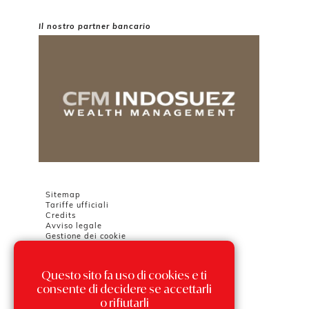
Il nostro partner bancario
Sitemap
Tariffe ufficiali
Credits
Avviso legale
Gestione dei cookie
Questo sito fa uso di cookies e ti
Chambre Immobilière Monégasque
Tour Odéon
consente di decidere se accettarli
36 avenue de l'Annonciade
o rifiutarli
98000 MONACO