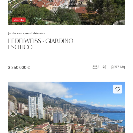
Vendita
Jardin exotique -
Edelweiss
L'EDELWEISS - GIARDINO
ESOTICO
1
97 Mq
2
3 250 000 €