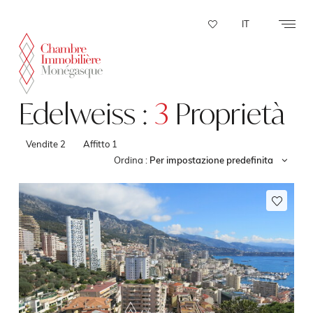
Pannello di gestione dei cookies
IT
Edelweiss :
3
Proprietà
Vendite
2
Affitto
1
Ordina :
Per impostazione predefinita