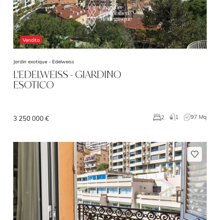
Vendita
Jardin exotique -
Edelweiss
L'EDELWEISS - GIARDINO
ESOTICO
1
97 Mq
2
3 250 000 €