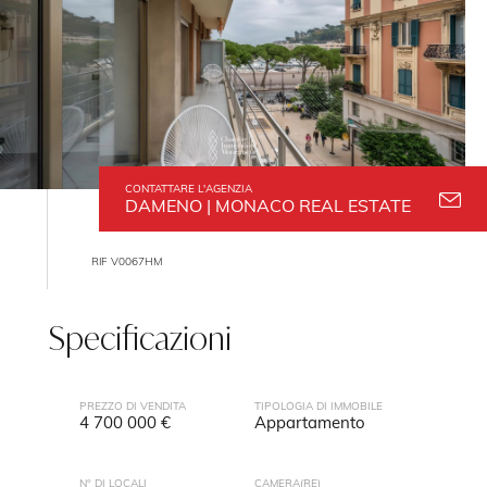
CONTATTARE L'AGENZIA
DAMENO | MONACO REAL ESTATE
RIF V0067HM
Specificazioni
PREZZO DI VENDITA
TIPOLOGIA DI IMMOBILE
4 700 000 €
Appartamento
N° DI LOCALI
CAMERA(RE)