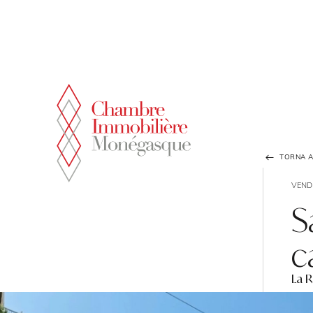
Pannello di gestione dei cookies
TORNA A
VEND
S
c
La 