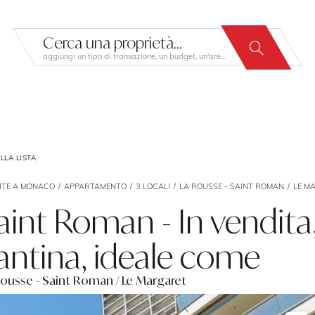
Cerca una proprietà...
aggiungi un tipo di transazione, un budget, un'area…
LLA LISTA
ITE A MONACO
APPARTAMENTO
3 LOCALI
LA ROUSSE - SAINT ROMAN
LE M
aint Roman - In vendita,
antina, ideale come
Rousse - Saint Roman / Le Margaret