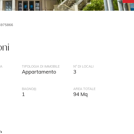
5975866
oni
TA
TIPOLOGIA DI IMMOBILE
N° DI LOCALI
Appartamento
3
BAGNO(I)
AREA TOTALE
1
94 Mq
e