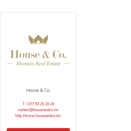
House & Co.
T. +377 93 25 18 18
contact@houseandco.mc
http://www.houseandco.mc