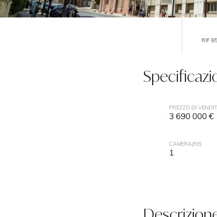
RIF 8
Specificazi
PREZZO DI VENDI
3 690 000 €
CAMERA(RE)
1
Descrizion