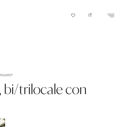
IT
ARGARET
 bi/trilocale con