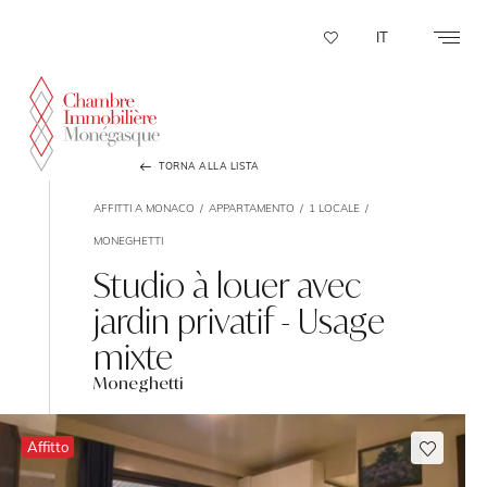
Pannello di gestione dei cookies
IT
TORNA ALLA LISTA
AFFITTI A MONACO
APPARTAMENTO
1 LOCALE
MONEGHETTI
Studio à louer avec
jardin privatif - Usage
mixte
Moneghetti
Affitto