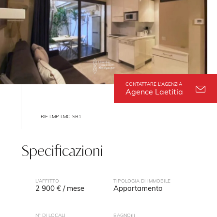
CONTATTARE L'AGENZIA
Agence Laetitia
RIF LMP-LMC-SB1
Specificazioni
L'AFFITTO
TIPOLOGIA DI IMMOBILE
2 900 € / mese
Appartamento
N° DI LOCALI
BAGNO(I)