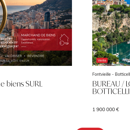
Vente
Fontvieille -
Botticelli
BUREAU / LOCAL COMMERCIAL -
BOTTICELLI FONTVIEILLE
1 900 000 €
4