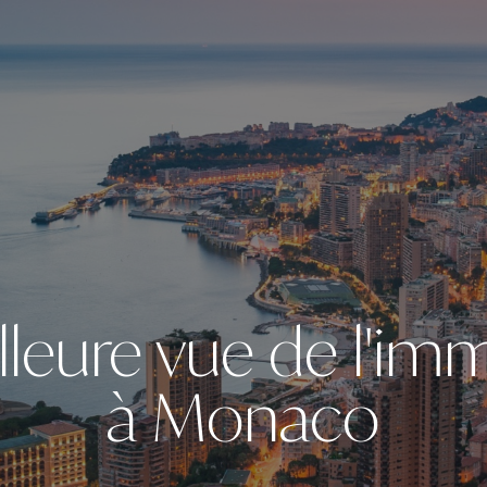
lleure vue de l'imm
à Monaco