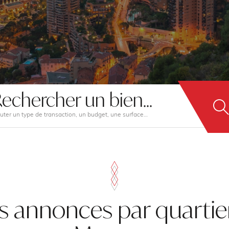
echercher un bien...
uter un type de transaction, un budget, une surface…
s annonces par quartie