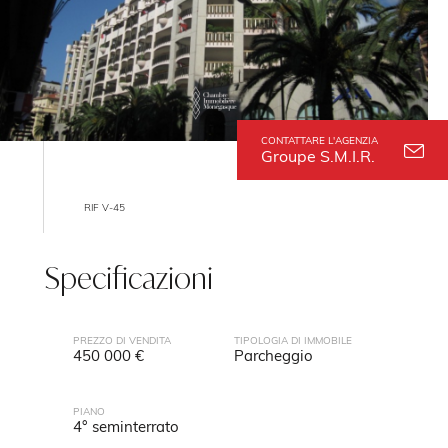
CONTATTARE L'AGENZIA
Groupe S.M.I.R.
RIF V-45
Specificazioni
PREZZO DI VENDITA
TIPOLOGIA DI IMMOBILE
450 000 €
Parcheggio
PIANO
4° seminterrato