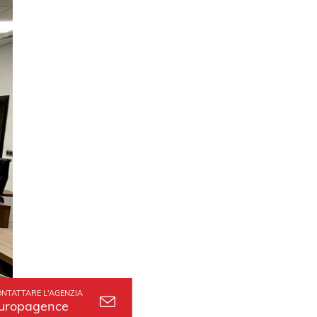
NTATTARE L'AGENZIA
uropagence