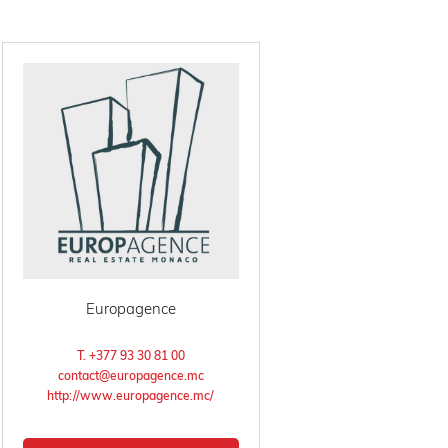
Europagence
T. +377 93 30 81 00
contact@europagence.mc
http://www.europagence.mc/