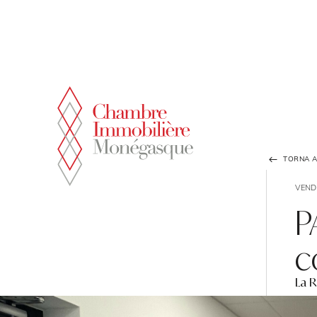
Pannello di gestione dei cookies
TORNA A
VEND
P
c
La 