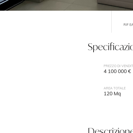
RIF E
Specificazi
PREZZO DI VENDI
4 100 000 €
AREA TOTALE
120 Mq
Descrizion