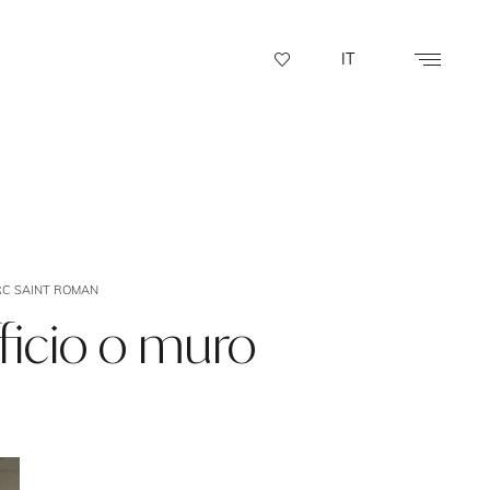
IT
RC SAINT ROMAN
icio o muro