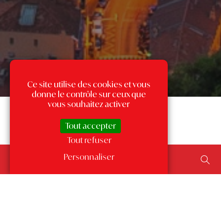
Ce site utilise des cookies et vous
donne le contrôle sur ceux que
vous souhaitez activer
Tout accepter
Tout refuser
Rechercher un bien...
Personnaliser
ajouter un type de transaction, un budget, une surface…
Les annonces par quartier
à Monaco