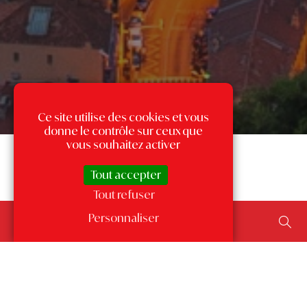
Ce site utilise des cookies et vous
donne le contrôle sur ceux que
vous souhaitez activer
Tout accepter
Tout refuser
Rechercher un bien...
Personnaliser
ajouter un type de transaction, un budget, une surface…
Les annonces par quartier
à Monaco