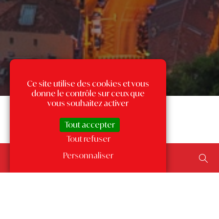
Ce site utilise des cookies et vous
donne le contrôle sur ceux que
vous souhaitez activer
Tout accepter
Tout refuser
Rechercher un bien...
Personnaliser
ajouter un type de transaction, un budget, une surface…
Les annonces par quartier
à Monaco