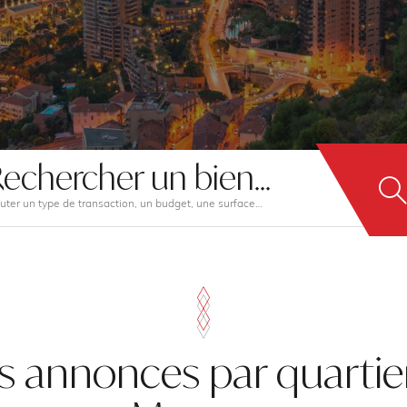
echercher un bien...
uter un type de transaction, un budget, une surface…
s annonces par quartie