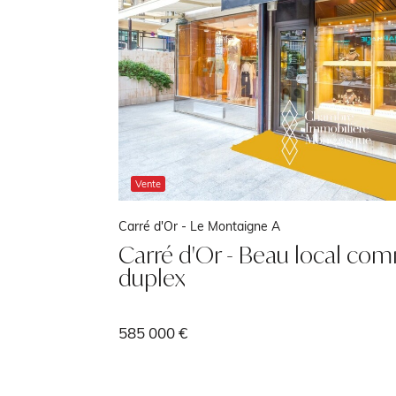
Vente
Exclusivité
Condamine -
Soleil d'Or
en
GRAND 4 PIECES
9 500 000 €
55 m²