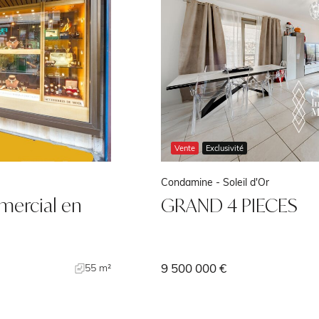
Vente
Fontvieille -
Botticelli
Fontvielle / Botticel
2 014 000 €
3
2
189 m²