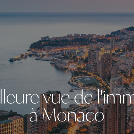
lleure vue de l'imm
à Monaco